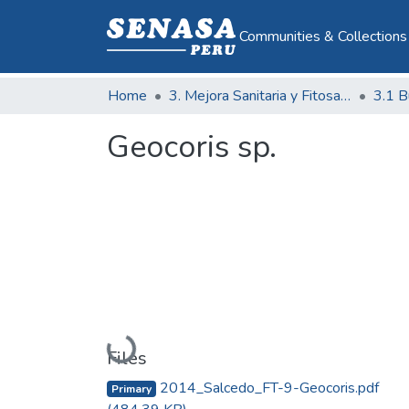
Communities & Collections
Home
3. Mejora Sanitaria y Fitosanitaria
Geocoris sp.
Loading...
Files
2014_Salcedo_FT-9-Geocoris.pdf
Primary