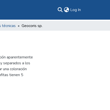
(current)
Log In
s técnicas
Geocoris sp.
ración aparentemente
 y separados a los
ar una coloración
nfitas tienen 5